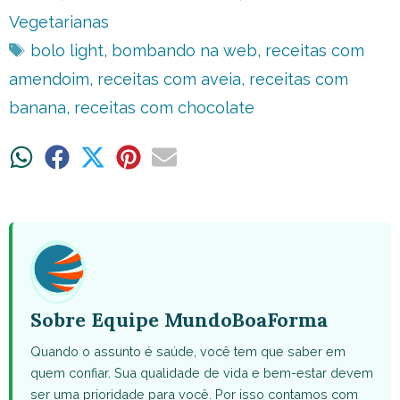
Vegetarianas
Tags
bolo light
,
bombando na web
,
receitas com
amendoim
,
receitas com aveia
,
receitas com
banana
,
receitas com chocolate
Share
Share
Share
Share
Share
on
on
on
on
on
WhatsApp
Facebook
X
Pinterest
Email
(Twitter)
Sobre Equipe MundoBoaForma
Quando o assunto é saúde, você tem que saber em
quem confiar. Sua qualidade de vida e bem-estar devem
ser uma prioridade para você. Por isso contamos com