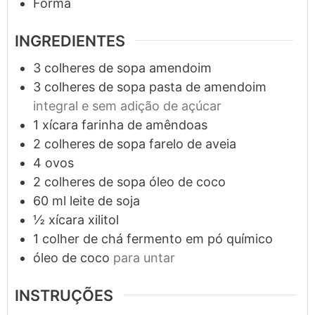
Forma
INGREDIENTES
3
colheres de sopa
amendoim
3
colheres de sopa
pasta de amendoim
integral e sem adição de açúcar
1
xícara
farinha de amêndoas
2
colheres de sopa
farelo de aveia
4
ovos
2
colheres de sopa
óleo de coco
60
ml
leite de soja
½
xícara
xilitol
1
colher de chá
fermento em pó químico
óleo de coco
para untar
INSTRUÇÕES