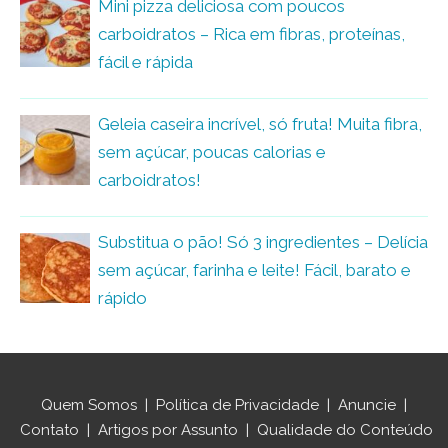
Mini pizza deliciosa com poucos
carboidratos – Rica em fibras, proteínas,
fácil e rápida
Geleia caseira incrível, só fruta! Muita fibra,
sem açúcar, poucas calorias e
carboidratos!
Substitua o pão! Só 3 ingredientes – Delícia
sem açúcar, farinha e leite! Fácil, barato e
rápido
Quem Somos
|
Política de Privacidade
|
Anuncie
|
Contato
|
Artigos por Assunto
|
Qualidade do Conteúdo