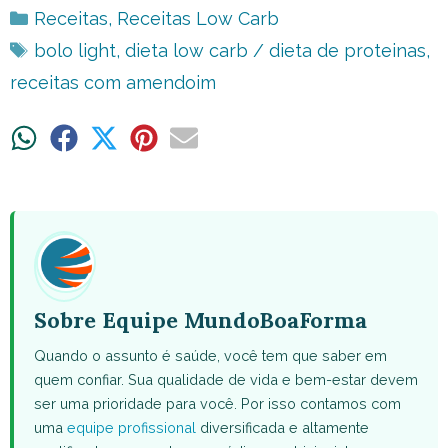
Categorias
Receitas
,
Receitas Low Carb
Tags
bolo light
,
dieta low carb / dieta de proteinas
,
receitas com amendoim
Share
Share
Share
Share
Share
on
on
on
on
on
WhatsApp
Facebook
X
Pinterest
Email
(Twitter)
Sobre Equipe MundoBoaForma
Quando o assunto é saúde, você tem que saber em
quem confiar. Sua qualidade de vida e bem-estar devem
ser uma prioridade para você. Por isso contamos com
uma
equipe profissional
diversificada e altamente