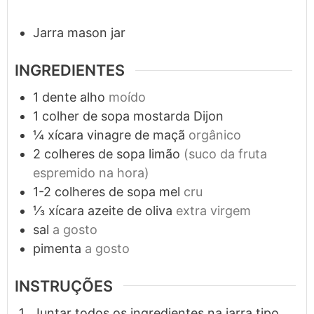
Jarra mason jar
INGREDIENTES
1
dente
alho
moído
1
colher de sopa
mostarda Dijon
¼
xícara
vinagre de maçã
orgânico
2
colheres de sopa
limão
(suco da fruta
espremido na hora)
1-2
colheres de sopa
mel
cru
⅓
xícara
azeite de oliva
extra virgem
sal
a gosto
pimenta
a gosto
INSTRUÇÕES
Juntar todos os ingredientes na jarra tipo