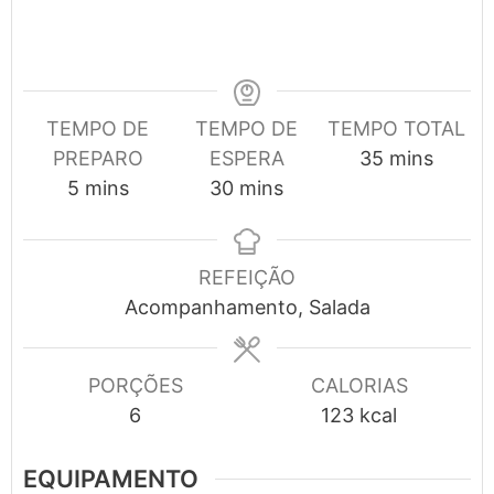
TEMPO DE
TEMPO DE
TEMPO TOTAL
minutes
PREPARO
ESPERA
35
mins
minutes
minutes
5
mins
30
mins
REFEIÇÃO
Acompanhamento, Salada
PORÇÕES
CALORIAS
6
123
kcal
EQUIPAMENTO