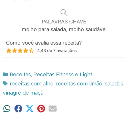
PALAVRAS CHAVE
molho para salada, molho saudável
Como você avalia essa receita?
4,43
de
7
avaliações
Categorias
Receitas
,
Receitas Fitness e Light
Tags
receitas com alho
,
receitas com limão
,
saladas
,
vinagre de maçã
Share
Share
Share
Share
Share
on
on
on
on
on
WhatsApp
Facebook
X
Pinterest
Email