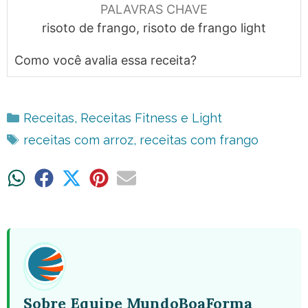
PALAVRAS CHAVE
risoto de frango, risoto de frango light
Como você avalia essa receita?
Categorias
Receitas
,
Receitas Fitness e Light
Tags
receitas com arroz
,
receitas com frango
Share
Share
Share
Share
Share
on
on
on
on
on
WhatsApp
Facebook
X
Pinterest
Email
(Twitter)
Sobre Equipe MundoBoaForma