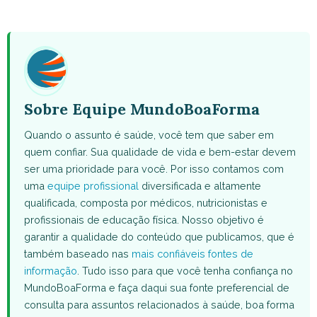
on
on
on
on
on
WhatsApp
Facebook
X
Pinterest
Email
(Twitter)
Sobre Equipe MundoBoaForma
Quando o assunto é saúde, você tem que saber em
quem confiar. Sua qualidade de vida e bem-estar devem
ser uma prioridade para você. Por isso contamos com
uma
equipe profissional
diversificada e altamente
qualificada, composta por médicos, nutricionistas e
profissionais de educação física. Nosso objetivo é
garantir a qualidade do conteúdo que publicamos, que é
também baseado nas
mais confiáveis fontes de
informação
. Tudo isso para que você tenha confiança no
MundoBoaForma e faça daqui sua fonte preferencial de
consulta para assuntos relacionados à saúde, boa forma