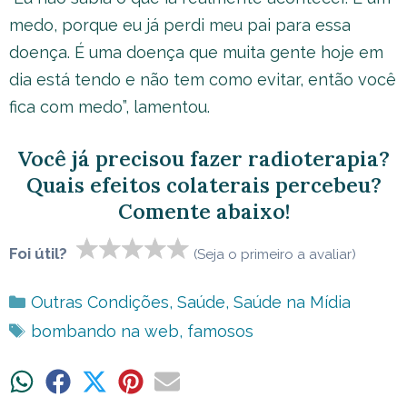
medo, porque eu já perdi meu pai para essa
doença. É uma doença que muita gente hoje em
dia está tendo e não tem como evitar, então você
fica com medo”, lamentou.
Você já precisou fazer radioterapia?
Quais efeitos colaterais percebeu?
Comente abaixo!
Foi útil?
(Seja o primeiro a avaliar)
Categorias
Outras Condições
,
Saúde
,
Saúde na Mídia
Tags
bombando na web
,
famosos
Share
Share
Share
Share
Share