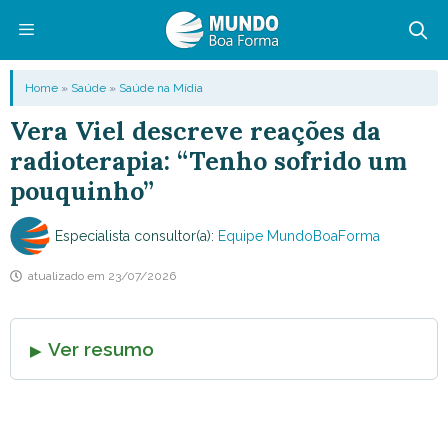
Pular
para
o
Menu
Home
»
Saúde
»
Saúde na Mídia
conteúdo
Vera Viel descreve reações da
radioterapia: “Tenho sofrido um
pouquinho”
Especialista consultor(a):
Equipe MundoBoaForma
atualizado em
23/07/2026
Ver resumo