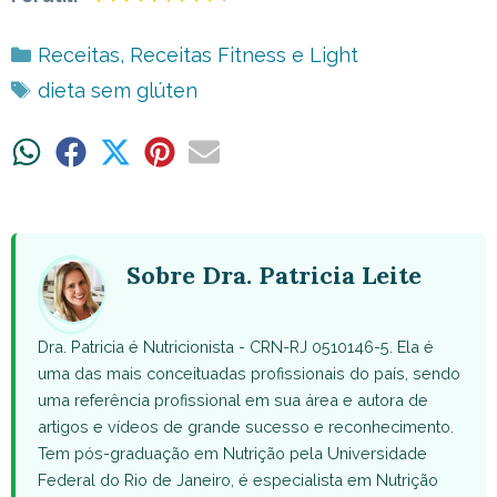
Categorias
Receitas
,
Receitas Fitness e Light
Tags
dieta sem glúten
Share
Share
Share
Share
Share
on
on
on
on
on
WhatsApp
Facebook
X
Pinterest
Email
(Twitter)
Sobre Dra. Patricia Leite
Dra. Patricia é Nutricionista - CRN-RJ 0510146-5. Ela é
uma das mais conceituadas profissionais do país, sendo
uma referência profissional em sua área e autora de
artigos e vídeos de grande sucesso e reconhecimento.
Tem pós-graduação em Nutrição pela Universidade
Federal do Rio de Janeiro, é especialista em Nutrição