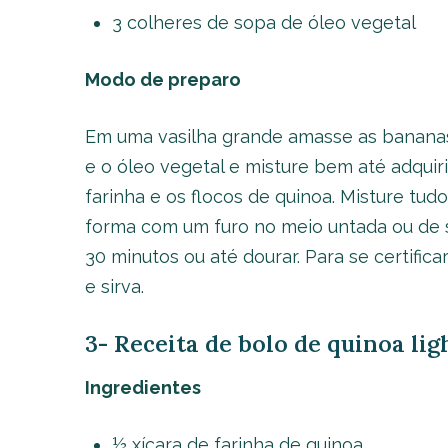
3 colheres de sopa de óleo vegetal
Modo de preparo
Em uma vasilha grande amasse as bananas
e o óleo vegetal e misture bem até adquir
farinha e os flocos de quinoa. Misture t
forma com um furo no meio untada ou de s
30 minutos ou até dourar. Para se certifica
e sirva.
3- Receita de bolo de quinoa li
Ingredientes
½ xícara de farinha de quinoa