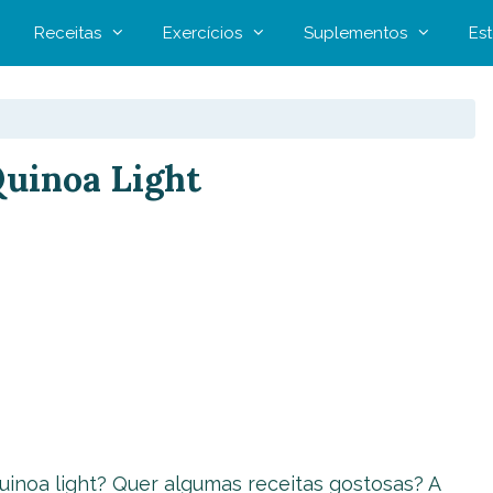
Receitas
Exercícios
Suplementos
Est
Quinoa Light
uinoa light? Quer algumas receitas gostosas? A