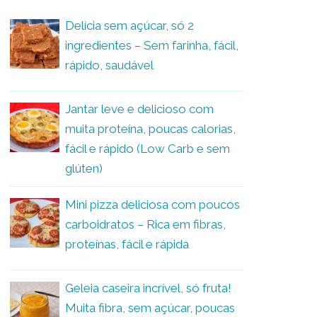
Delícia sem açúcar, só 2
ingredientes – Sem farinha, fácil,
rápido, saudável
Jantar leve e delicioso com
muita proteína, poucas calorias,
fácil e rápido (Low Carb e sem
glúten)
Mini pizza deliciosa com poucos
carboidratos – Rica em fibras,
proteínas, fácil e rápida
Geleia caseira incrível, só fruta!
Muita fibra, sem açúcar, poucas