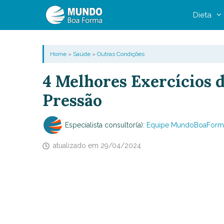
Pular
Dieta
para
o
conteúdo
Home
»
Saúde
»
Outras Condições
4 Melhores Exercícios d
Pressão
Especialista consultor(a):
Equipe MundoBoaForm
atualizado em
29/04/2024