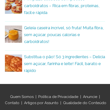
carboidratos – Rica em fibras, proteínas,
fácil e rápida
Geleia caseira incrível, só fruta! Muita fibra,
sem açúcar, poucas calorias e
carboidratos!
Substitua o pão! Só 3 ingredientes – Delícia
sem açúcar, farinha e leite! Fácil, barato e
rápido
Quem Somos
|
Política de Privacidade
|
Anuncie
|
Contato
|
Artigos por Assunto
|
Qualidade do Conteúdo