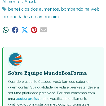
Alimentos
,
Saúde
Tags
benefícios dos alimentos
,
bombando na web
,
propriedades do amendoim
Share
Share
Share
Share
Share
on
on
on
on
on
WhatsApp
Facebook
X
Pinterest
Email
(Twitter)
Sobre Equipe MundoBoaForma
Quando o assunto é saúde, você tem que saber em
quem confiar. Sua qualidade de vida e bem-estar devem
ser uma prioridade para você. Por isso contamos com
uma
equipe profissional
diversificada e altamente
qualificada, composta por médicos, nutricionistas e