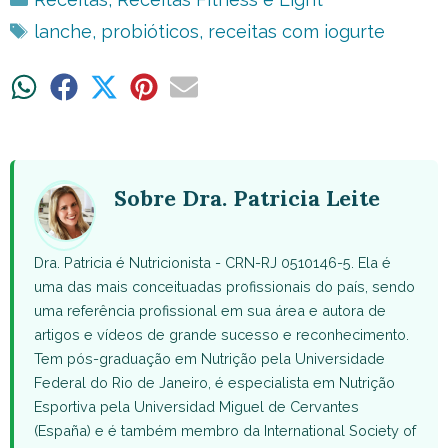
Tags
lanche
,
probióticos
,
receitas com iogurte
Share
Share
Share
Share
Share
on
on
on
on
on
WhatsApp
Facebook
X
Pinterest
Email
(Twitter)
Sobre Dra. Patricia Leite
Dra. Patricia é Nutricionista - CRN-RJ 0510146-5. Ela é
uma das mais conceituadas profissionais do país, sendo
uma referência profissional em sua área e autora de
artigos e vídeos de grande sucesso e reconhecimento.
Tem pós-graduação em Nutrição pela Universidade
Federal do Rio de Janeiro, é especialista em Nutrição
Esportiva pela Universidad Miguel de Cervantes
(España) e é também membro da International Society of