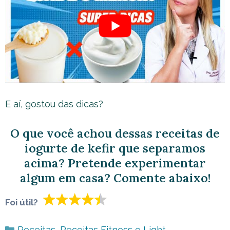
E aí, gostou das dicas?
O que você achou dessas receitas de
iogurte de kefir que separamos
acima? Pretende experimentar
algum em casa? Comente abaixo!
Foi útil?
Categorias
Receitas
,
Receitas Fitness e Light