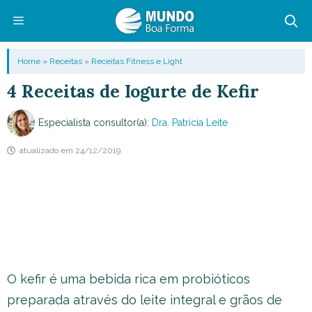
Pular
para
o
Menu
Home
»
Receitas
»
Receitas Fitness e Light
conteúdo
4 Receitas de Iogurte de Kefir
Especialista consultor(a):
Dra. Patricia Leite
atualizado em
24/12/2019
O kefir é uma bebida rica em probióticos
preparada através do leite integral e grãos de