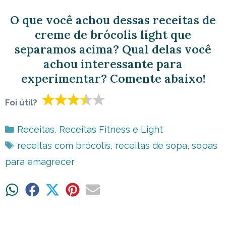
O que você achou dessas receitas de
creme de brócolis light que
separamos acima? Qual delas você
achou interessante para
experimentar? Comente abaixo!
Foi útil?
Categorias
Receitas
,
Receitas Fitness e Light
Tags
receitas com brócolis
,
receitas de sopa
,
sopas
para emagrecer
Share
Share
Share
Share
Share
on
on
on
on
on
WhatsApp
Facebook
X
Pinterest
Email