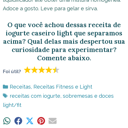
Adoce a gosto. Leve para gelar e sirva.
O que você achou dessas receita de
iogurte caseiro light que separamos
acima? Qual delas mais despertou sua
curiosidade para experimentar?
Comente abaixo.
Foi útil?
Categorias
Receitas
,
Receitas Fitness e Light
Tags
receitas com iogurte
,
sobremesas e doces
light/fit
Share
Share
Share
Share
Share