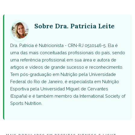
on
on
on
on
on
WhatsApp
Facebook
X
Pinterest
Email
(Twitter)
Sobre Dra. Patricia Leite
Dra. Patricia é Nutricionista - CRN-RJ 0510146-5. Ela é
uma das mais conceituadas profissionais do país, sendo
uma referência profissional em sua área e autora de
artigos e vídeos de grande sucesso e reconhecimento.
Tem pós-graduação em Nutrição pela Universidade
Federal do Rio de Janeiro, é especialista em Nutrição
Esportiva pela Universidad Miguel de Cervantes
(España) e é também membro da International Society of
Sports Nutrition.