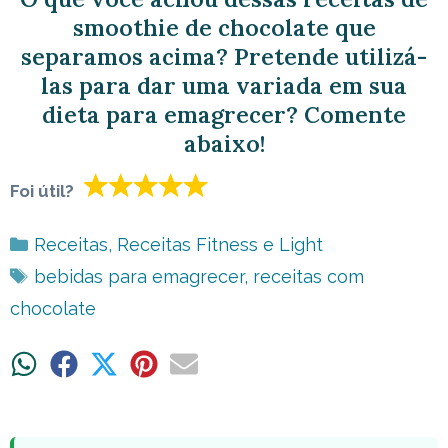
smoothie de chocolate que
separamos acima? Pretende utilizá-
las para dar uma variada em sua
dieta para emagrecer? Comente
abaixo!
Foi útil?
Categorias
Receitas
,
Receitas Fitness e Light
Tags
bebidas para emagrecer
,
receitas com
chocolate
Share
Share
Share
Share
Share
on
on
on
on
on
WhatsApp
Facebook
X
Pinterest
Email