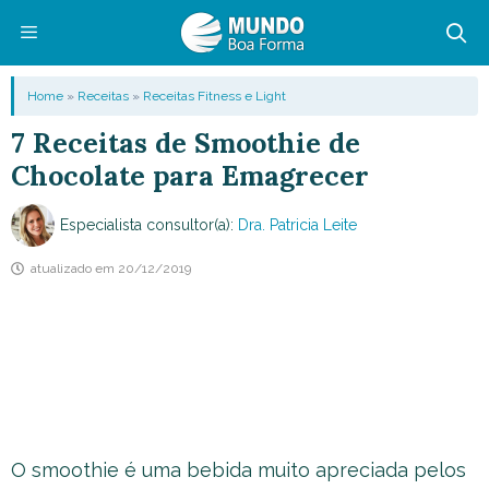
Pular
para
o
Menu
Home
»
Receitas
»
Receitas Fitness e Light
conteúdo
7 Receitas de Smoothie de
Chocolate para Emagrecer
Especialista consultor(a):
Dra. Patricia Leite
atualizado em
20/12/2019
O smoothie é uma bebida muito apreciada pelos