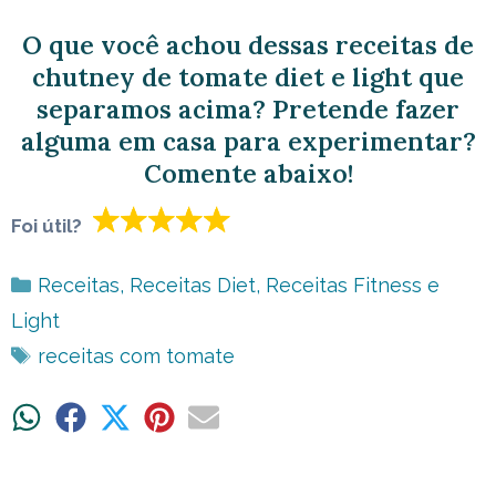
O que você achou dessas receitas de
chutney de tomate diet e light que
separamos acima? Pretende fazer
alguma em casa para experimentar?
Comente abaixo!
Foi útil?
Categorias
Receitas
,
Receitas Diet
,
Receitas Fitness e
Light
Tags
receitas com tomate
Share
Share
Share
Share
Share
on
on
on
on
on
WhatsApp
Facebook
X
Pinterest
Email