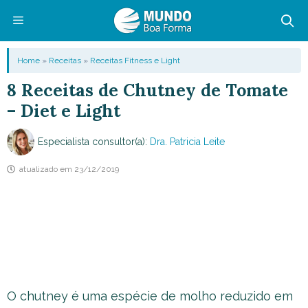
Pular
para
o
Menu
Home
»
Receitas
»
Receitas Fitness e Light
conteúdo
8 Receitas de Chutney de Tomate
– Diet e Light
Especialista consultor(a):
Dra. Patricia Leite
atualizado em
23/12/2019
O chutney é uma espécie de molho reduzido em