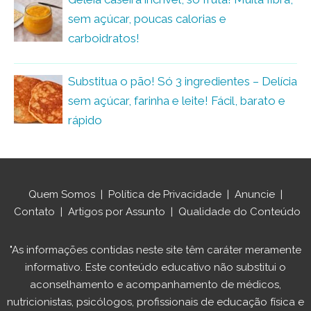
sem açúcar, poucas calorias e
carboidratos!
Substitua o pão! Só 3 ingredientes – Delícia
sem açúcar, farinha e leite! Fácil, barato e
rápido
Quem Somos
|
Política de Privacidade
|
Anuncie
|
Contato
|
Artigos por Assunto
|
Qualidade do Conteúdo
"As informações contidas neste site têm caráter meramente
informativo. Este conteúdo educativo não substitui o
aconselhamento e acompanhamento de médicos,
nutricionistas, psicólogos, profissionais de educação física e