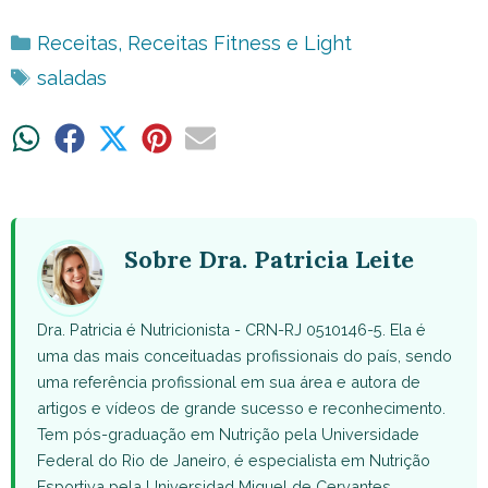
Categorias
Receitas
,
Receitas Fitness e Light
Tags
saladas
Share
Share
Share
Share
Share
on
on
on
on
on
WhatsApp
Facebook
X
Pinterest
Email
(Twitter)
Sobre Dra. Patricia Leite
Dra. Patricia é Nutricionista - CRN-RJ 0510146-5. Ela é
uma das mais conceituadas profissionais do país, sendo
uma referência profissional em sua área e autora de
artigos e vídeos de grande sucesso e reconhecimento.
Tem pós-graduação em Nutrição pela Universidade
Federal do Rio de Janeiro, é especialista em Nutrição
Esportiva pela Universidad Miguel de Cervantes