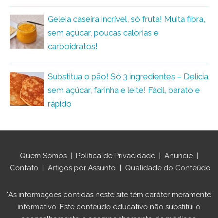
Geleia caseira incrível, só fruta! Muita fibra,
sem açúcar, poucas calorias e
carboidratos!
Substitua o pão! Só 3 ingredientes – Delícia
sem açúcar, farinha e leite! Fácil, barato e
rápido
Quem Somos
|
Política de Privacidade
|
Anuncie
|
Contato
|
Artigos por Assunto
|
Qualidade do Conteúdo
"As informações contidas neste site têm caráter meramente
informativo. Este conteúdo educativo não substitui o