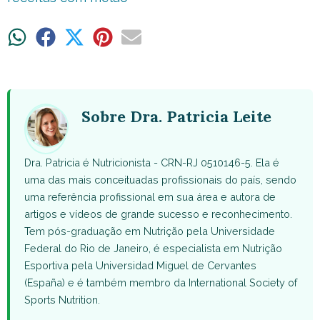
Share
Share
Share
Share
Share
on
on
on
on
on
WhatsApp
Facebook
X
Pinterest
Email
(Twitter)
Sobre Dra. Patricia Leite
Dra. Patricia é Nutricionista - CRN-RJ 0510146-5. Ela é
uma das mais conceituadas profissionais do país, sendo
uma referência profissional em sua área e autora de
artigos e vídeos de grande sucesso e reconhecimento.
Tem pós-graduação em Nutrição pela Universidade
Federal do Rio de Janeiro, é especialista em Nutrição
Esportiva pela Universidad Miguel de Cervantes
(España) e é também membro da International Society of
Sports Nutrition.