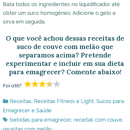
Bata todos os ingredientes no liquidificador até
obter um suco homogêneo. Adicione o gelo e
sirva em seguida.
O que você achou dessas receitas de
suco de couve com melão que
separamos acima? Pretende
experimentar e incluir em sua dieta
para emagrecer? Comente abaixo!
Foi útil?
Categorias
Receitas
,
Receitas Fitness e Light
,
Sucos para
Emagrecer e Saúde
Tags
bebidas para emagrecer
,
receitas com couve
,
receitas com melão