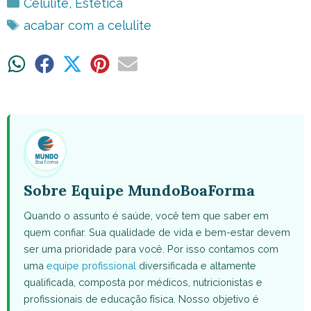
Categorias
Celulite
,
Estética
Tags
acabar com a celulite
Share
Share
Share
Share
Share
on
on
on
on
on
WhatsApp
Facebook
X
Pinterest
Email
(Twitter)
Sobre Equipe MundoBoaForma
Quando o assunto é saúde, você tem que saber em
quem confiar. Sua qualidade de vida e bem-estar devem
ser uma prioridade para você. Por isso contamos com
uma
equipe profissional
diversificada e altamente
qualificada, composta por médicos, nutricionistas e
profissionais de educação física. Nosso objetivo é