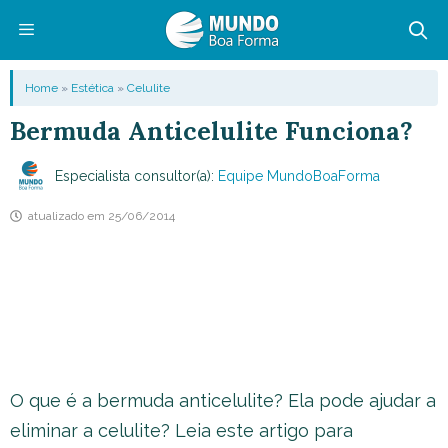
Pular
para
o
Menu
Home
»
Estética
»
Celulite
conteúdo
Bermuda Anticelulite Funciona?
Especialista consultor(a):
Equipe MundoBoaForma
atualizado em
25/06/2014
O que é a bermuda anticelulite? Ela pode ajudar a
eliminar a celulite? Leia este artigo para