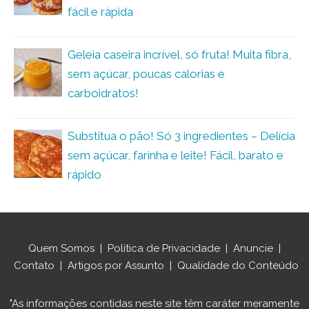
fácil e rápida
Geleia caseira incrível, só fruta! Muita fibra,
sem açúcar, poucas calorias e
carboidratos!
Substitua o pão! Só 3 ingredientes – Delícia
sem açúcar, farinha e leite! Fácil, barato e
rápido
Quem Somos
|
Política de Privacidade
|
Anuncie
|
Contato
|
Artigos por Assunto
|
Qualidade do Conteúdo
"As informações contidas neste site têm caráter meramente