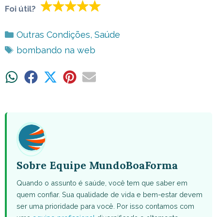
Foi útil?
Categorias
Outras Condições
,
Saúde
Tags
bombando na web
Share
Share
Share
Share
Share
on
on
on
on
on
WhatsApp
Facebook
X
Pinterest
Email
(Twitter)
Sobre Equipe MundoBoaForma
Quando o assunto é saúde, você tem que saber em
quem confiar. Sua qualidade de vida e bem-estar devem
ser uma prioridade para você. Por isso contamos com