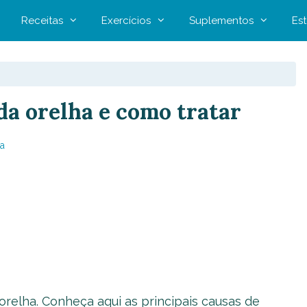
Receitas
Exercícios
Suplementos
Est
da orelha e como tratar
a
relha. Conheça aqui as principais causas de