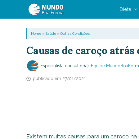
Pular
Dieta
para
o
conteúdo
Home
»
Saúde
»
Outras Condições
Causas de caroço atrás 
Especialista consultor(a):
Equipe MundoBoaForm
publicado em
27/01/2021
Existem muitas causas para um caroço na o