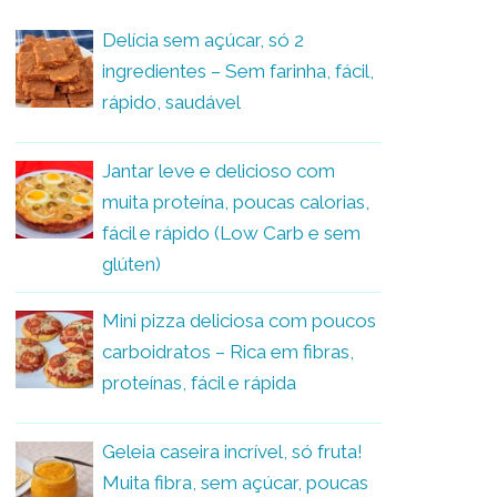
Delícia sem açúcar, só 2
ingredientes – Sem farinha, fácil,
rápido, saudável
Jantar leve e delicioso com
muita proteína, poucas calorias,
fácil e rápido (Low Carb e sem
glúten)
Mini pizza deliciosa com poucos
carboidratos – Rica em fibras,
proteínas, fácil e rápida
Geleia caseira incrível, só fruta!
Muita fibra, sem açúcar, poucas