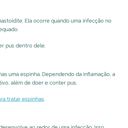
astoidite. Ela ocorre quando uma infecção no
dequado.
r pus dentro dele.
enas uma espinha. Dependendo da inflamação, a
ivo, além de doer e conter pus.
ara tratar espinhas
.
esenvolve ao redor de uma infecção. Isso