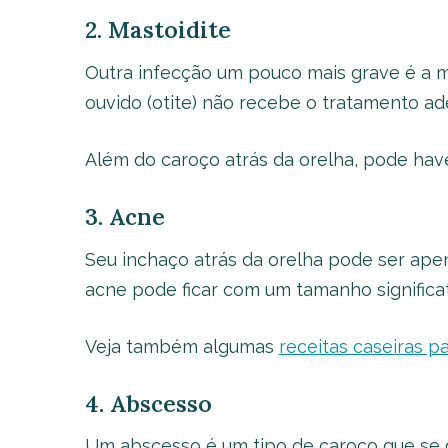
2. Mastoidite
Outra infecção um pouco mais grave é a m
ouvido (otite) não recebe o tratamento a
Além do caroço atrás da orelha, pode have
3. Acne
Seu inchaço atrás da orelha pode ser ap
acne pode ficar com um tamanho significat
Veja também algumas
receitas caseiras p
4. Abscesso
Um abscesso é um tipo de caroço que se d