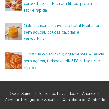
carboidratos – Rica em fibras, proteínas,
fácil e rápida
Geleia caseira incrível, só fruta! Muita fibra,
sem açúcar, poucas calorias e
carboidratos!
Substitua o pão! Só 3 ingredientes – Delícia
sem açúcar, farinha e leite! Fácil, barato e
rápido
Quem Somos
|
Política de Privacidade
|
Anuncie
|
Contato
|
Artigos por Assunto
|
Qualidade do Conteúdo