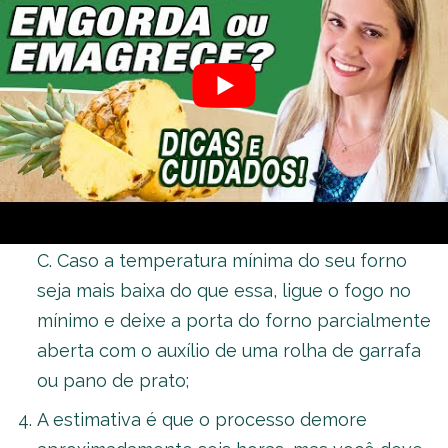
remover o seu miolo. Cortar a fruta em fatias
de 0,5 cm de espessura. Caso decida cortar
em fatias de espessura mais grossa, tenha em
mente que quanto mais grossas elas forem,
mais tempo o processo de desidratação
demorará;
Distribuir as fatias em uma assadeira forrada
com papel-manteiga e levar ao forno em 55º
C. Caso a temperatura mínima do seu forno
seja mais baixa do que essa, ligue o fogo no
mínimo e deixe a porta do forno parcialmente
aberta com o auxílio de uma rolha de garrafa
ou pano de prato;
A estimativa é que o processo demore