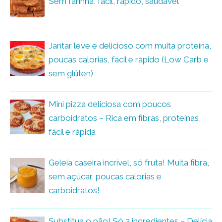
Sem farinha, fácil, rápido, saudável
Jantar leve e delicioso com muita proteína,
poucas calorias, fácil e rápido (Low Carb e
sem glúten)
Mini pizza deliciosa com poucos
carboidratos – Rica em fibras, proteínas,
fácil e rápida
Geleia caseira incrível, só fruta! Muita fibra,
sem açúcar, poucas calorias e
carboidratos!
Substitua o pão! Só 3 ingredientes – Delícia