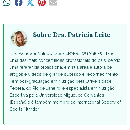
Share
Share
Share
Share
Share
on
on
on
on
on
WhatsApp
Facebook
X
Pinterest
Email
(Twitter)
Sobre Dra. Patricia Leite
Dra. Patricia é Nutricionista - CRN-RJ 0510146-5. Ela é
uma das mais conceituadas profissionais do país, sendo
uma referência profissional em sua área e autora de
artigos e vídeos de grande sucesso e reconhecimento.
Tem pós-graduação em Nutrição pela Universidade
Federal do Rio de Janeiro, é especialista em Nutrição
Esportiva pela Universidad Miguel de Cervantes
(España) e é também membro da International Society of
Sports Nutrition.