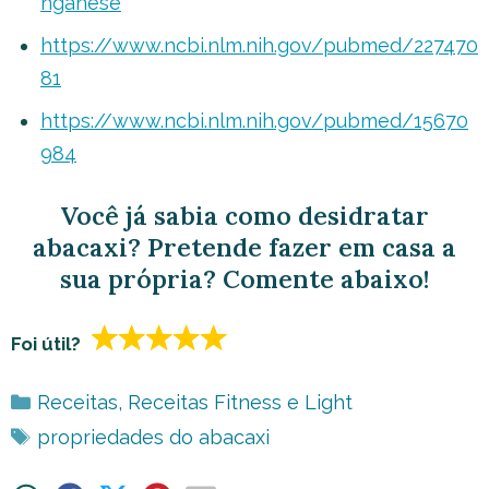
nganese
https://www.ncbi.nlm.nih.gov/pubmed/227470
81
https://www.ncbi.nlm.nih.gov/pubmed/15670
984
Você já sabia como desidratar
abacaxi? Pretende fazer em casa a
sua própria? Comente abaixo!
Foi útil?
Categorias
Receitas
,
Receitas Fitness e Light
Tags
propriedades do abacaxi