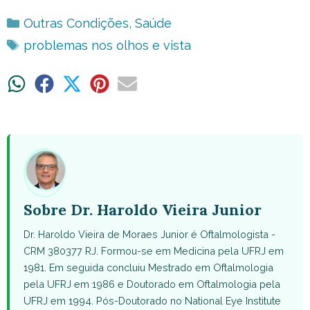
Categorias
Outras Condições
,
Saúde
Tags
problemas nos olhos e vista
Share
Share
Share
Share
Share
on
on
on
on
on
WhatsApp
Facebook
X
Pinterest
Email
(Twitter)
Sobre Dr. Haroldo Vieira Junior
Dr. Haroldo Vieira de Moraes Junior é Oftalmologista -
CRM 380377 RJ. Formou-se em Medicina pela UFRJ em
1981. Em seguida concluiu Mestrado em Oftalmologia
pela UFRJ em 1986 e Doutorado em Oftalmologia pela
UFRJ em 1994. Pós-Doutorado no National Eye Institute