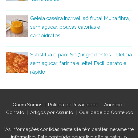
Geleia caseira incrível, só fruta! Muita fibra,
sem açúcar, poucas calorias e
carboidratos!
Substitua o pão! Só 3 ingredientes – Delícia
sem açúcar, farinha e leite! Fácil, barato e
rápido
Quem Somos
|
Política de Privacidade
|
Anuncie
|
Contato
|
Artigos por Assunto
|
Qualidade do Conteúdo
"As informações contidas neste site têm caráter meramente
informativo. Este conteúdo educativo não substitui o