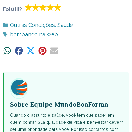
Foi útil?
Categorias
Outras Condições
,
Saúde
Tags
bombando na web
Share
Share
Share
Share
Share
on
on
on
on
on
WhatsApp
Facebook
X
Pinterest
Email
(Twitter)
Sobre Equipe MundoBoaForma
Quando o assunto é saúde, você tem que saber em
quem confiar. Sua qualidade de vida e bem-estar devem
ser uma prioridade para você. Por isso contamos com