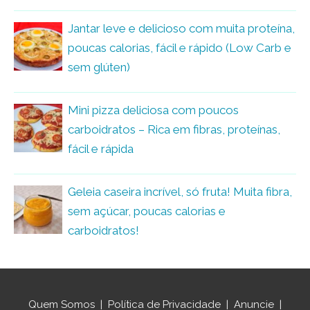
Jantar leve e delicioso com muita proteína,
poucas calorias, fácil e rápido (Low Carb e
sem glúten)
Mini pizza deliciosa com poucos
carboidratos – Rica em fibras, proteínas,
fácil e rápida
Geleia caseira incrível, só fruta! Muita fibra,
sem açúcar, poucas calorias e
carboidratos!
Quem Somos
|
Política de Privacidade
|
Anuncie
|