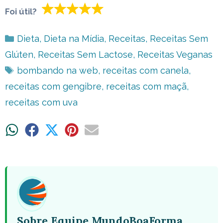
Foi útil?
Categorias
Dieta
,
Dieta na Mídia
,
Receitas
,
Receitas Sem
Glúten
,
Receitas Sem Lactose
,
Receitas Veganas
Tags
bombando na web
,
receitas com canela
,
receitas com gengibre
,
receitas com maçã
,
receitas com uva
Share
Share
Share
Share
Share
on
on
on
on
on
WhatsApp
Facebook
X
Pinterest
Email
(Twitter)
Sobre Equipe MundoBoaForma