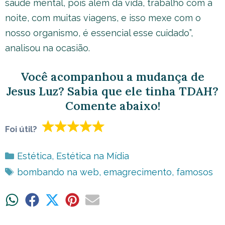
saúde mental, pois além da vida, trabalho com a
noite, com muitas viagens, e isso mexe com o
nosso organismo, é essencial esse cuidado”,
analisou na ocasião.
Você acompanhou a mudança de
Jesus Luz? Sabia que ele tinha TDAH?
Comente abaixo!
Foi útil?
Categorias
Estética
,
Estética na Mídia
Tags
bombando na web
,
emagrecimento
,
famosos
Share
Share
Share
Share
Share
on
on
on
on
on