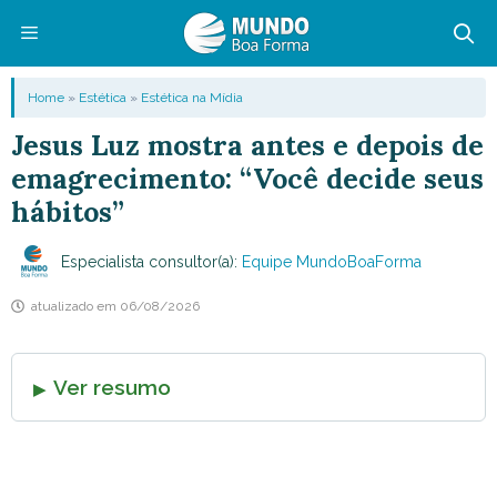
Pular
para
o
Menu
Home
»
Estética
»
Estética na Mídia
conteúdo
Jesus Luz mostra antes e depois de
emagrecimento: “Você decide seus
hábitos”
Especialista consultor(a):
Equipe MundoBoaForma
atualizado em
06/08/2026
Ver resumo