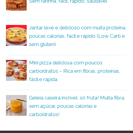
Sem farinha, fácil, rápido, saudável
Jantar leve e delicioso com muita proteína,
poucas calorias, fácil e rápido (Low Carb e
sem glúten)
Mini pizza deliciosa com poucos
carboidratos – Rica em fibras, proteínas,
fácil e rápida
Geleia caseira incrível, só fruta! Muita fibra,
sem açúcar, poucas calorias e
carboidratos!