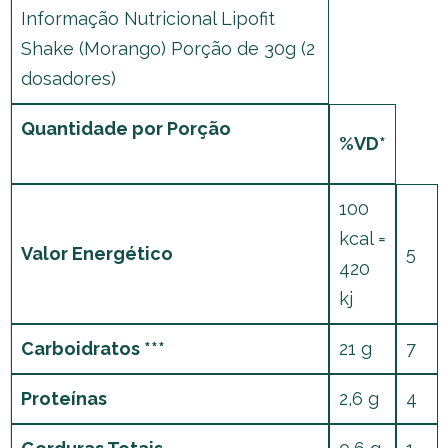
Informação Nutricional Lipofit
Shake (Morango) Porção de 30g (2
dosadores)
Quantidade por Porção
%VD*
100
kcal =
Valor Energético
5
420
kj
Carboidratos ***
21 g
7
Proteínas
2,6 g
4