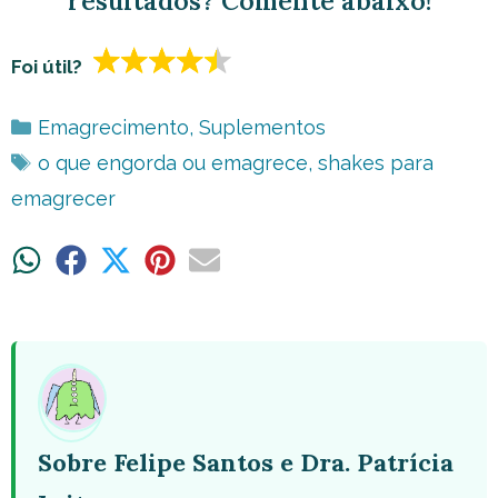
resultados? Comente abaixo!
Foi útil?
Categorias
Emagrecimento
,
Suplementos
Tags
o que engorda ou emagrece
,
shakes para
emagrecer
Share
Share
Share
Share
Share
on
on
on
on
on
WhatsApp
Facebook
X
Pinterest
Email
(Twitter)
Sobre Felipe Santos e Dra. Patrícia