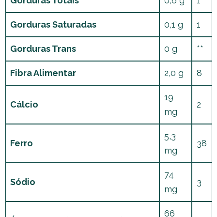
Gorduras Totais
0,6 g
1
Gorduras Saturadas
0,1 g
1
Gorduras Trans
0 g
**
Fibra Alimentar
2,0 g
8
19
Cálcio
2
mg
5,3
Ferro
38
mg
74
Sódio
3
mg
66