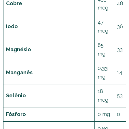
Cobre
48
mcg
47
Iodo
36
mcg
85
Magnésio
33
mg
0,33
Manganês
14
mg
18
Selênio
53
mcg
Fósforo
0 mg
0
0,80