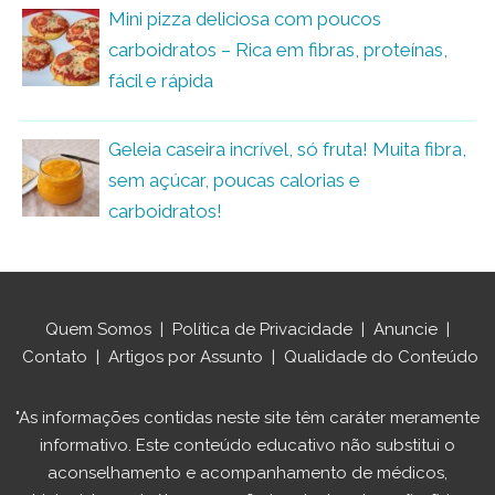
Mini pizza deliciosa com poucos
carboidratos – Rica em fibras, proteínas,
fácil e rápida
Geleia caseira incrível, só fruta! Muita fibra,
sem açúcar, poucas calorias e
carboidratos!
Quem Somos
|
Política de Privacidade
|
Anuncie
|
Contato
|
Artigos por Assunto
|
Qualidade do Conteúdo
"As informações contidas neste site têm caráter meramente
informativo. Este conteúdo educativo não substitui o
aconselhamento e acompanhamento de médicos,