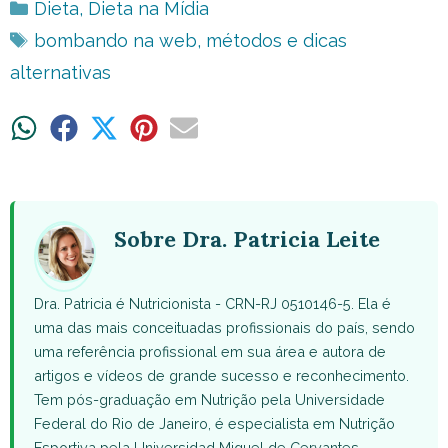
Categorias
Dieta
,
Dieta na Mídia
Tags
bombando na web
,
métodos e dicas
alternativas
Share
Share
Share
Share
Share
on
on
on
on
on
WhatsApp
Facebook
X
Pinterest
Email
(Twitter)
Sobre Dra. Patricia Leite
Dra. Patricia é Nutricionista - CRN-RJ 0510146-5. Ela é
uma das mais conceituadas profissionais do país, sendo
uma referência profissional em sua área e autora de
artigos e vídeos de grande sucesso e reconhecimento.
Tem pós-graduação em Nutrição pela Universidade
Federal do Rio de Janeiro, é especialista em Nutrição
Esportiva pela Universidad Miguel de Cervantes