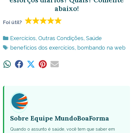
abaixo!
Foi útil?
Categorias
Exercícios
,
Outras Condições
,
Saúde
Tags
benefícios dos exercícios
,
bombando na web
Share
Share
Share
Share
Share
on
on
on
on
on
WhatsApp
Facebook
X
Pinterest
Email
(Twitter)
Sobre Equipe MundoBoaForma
Quando o assunto é saúde, você tem que saber em