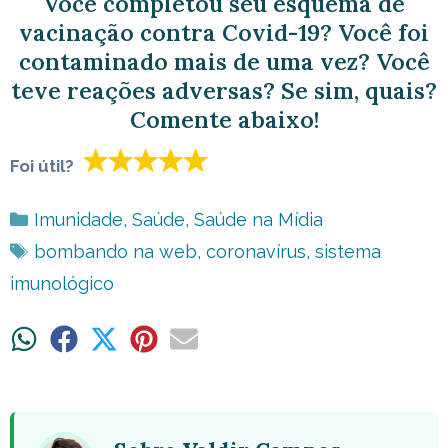
Você completou seu esquema de
vacinação contra Covid-19? Você foi
contaminado mais de uma vez? Você
teve reações adversas? Se sim, quais?
Comente abaixo!
Foi útil?
Categorias
Imunidade
,
Saúde
,
Saúde na Mídia
Tags
bombando na web
,
coronavírus
,
sistema
imunológico
Share
Share
Share
Share
Share
on
on
on
on
on
WhatsApp
Facebook
X
Pinterest
Email
(Twitter)