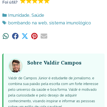
Foi útil?
Categorias
Imunidade
,
Saúde
Tags
bombando na web
,
sistema imunológico
Share
Share
Share
Share
Share
on
on
on
on
on
WhatsApp
Facebook
X
Pinterest
Email
(Twitter)
Sobre Valdir Campos
Valdir de Campos Júnior é estudante de jornalismo, e
combina sua paixão pela escrita com um forte interesse
pelo universo da saúde e boa forma. Valdir é motivado
pela curiosidade e pelo desejo de adquirir
conhecimento, visando inspirar e informar as pessoas
sobre um estilo de vida saudável.