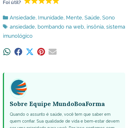
Foi útil?
Categorias
Ansiedade
,
Imunidade
,
Mente
,
Saúde
,
Sono
Tags
ansiedade
,
bombando na web
,
insônia
,
sistema
imunológico
Share
Share
Share
Share
Share
on
on
on
on
on
WhatsApp
Facebook
X
Pinterest
Email
(Twitter)
Sobre Equipe MundoBoaForma
Quando o assunto é saúde, você tem que saber em
quem confiar. Sua qualidade de vida e bem-estar devem
ser uma prioridade para você. Por isso contamos com