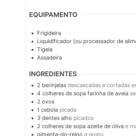
EQUIPAMENTO
Frigideira
Liquidificador (ou processador de alim
Tigela
Assadeira
INGREDIENTES
2
berinjelas
descascadas e cortadas 
4
colheres de sopa
farinha de aveia
se
2
ovos
1
cebola
picada
3
dentes
alho
picados
2
colheres de sopa
azeite de oliva
e ma
pimenta-do-reino
a gosto