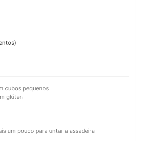
entos)
em cubos pequenos
m glúten
is um pouco para untar a assadeira