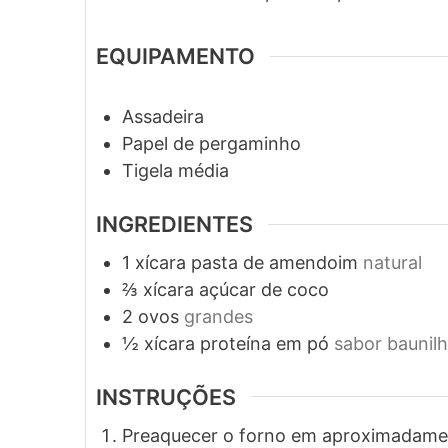
EQUIPAMENTO
Assadeira
Papel de pergaminho
Tigela média
INGREDIENTES
1
xícara
pasta de amendoim
natural
⅔
xícara
açúcar de coco
2
ovos
grandes
½
xícara
proteína em pó
sabor baunil
INSTRUÇÕES
Preaquecer o forno em aproximadamen