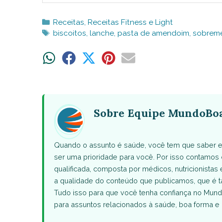
Categorias
Receitas
,
Receitas Fitness e Light
Tags
biscoitos
,
lanche
,
pasta de amendoim
,
sobreme
Share
Share
Share
Share
Share
on
on
on
on
on
WhatsApp
Facebook
X
Pinterest
Email
(Twitter)
Sobre Equipe MundoBo
Quando o assunto é saúde, você tem que saber e
ser uma prioridade para você. Por isso contamo
qualificada, composta por médicos, nutricionistas 
a qualidade do conteúdo que publicamos, que 
Tudo isso para que você tenha confiança no Mund
para assuntos relacionados à saúde, boa forma e 