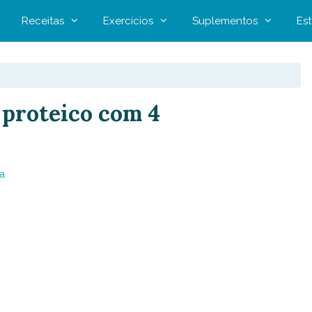
Receitas
Exercícios
Suplementos
Est
e proteico com 4
a