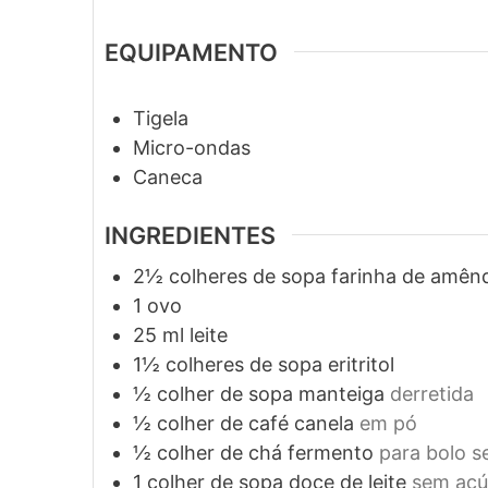
EQUIPAMENTO
Tigela
Micro-ondas
Caneca
INGREDIENTES
2½
colheres de sopa
farinha de amên
1
ovo
25
ml
leite
1½
colheres de sopa
eritritol
½
colher de sopa
manteiga
derretida
½
colher de café
canela
em pó
½
colher de chá
fermento
para bolo s
1
colher de sopa
doce de leite
sem açú