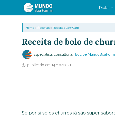
Pular
Dieta
para
o
conteúdo
Home
»
Receitas
»
Receitas Low Carb
Receita de bolo de chu
Especialista consultor(a):
Equipe MundoBoaForm
publicado em
14/10/2021
Se por si só os churros já são super sabor