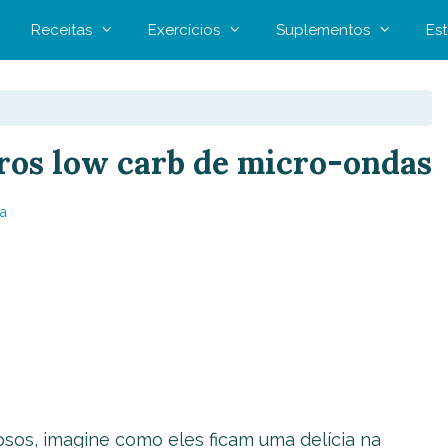
Receitas
Exercícios
Suplementos
Est
rros low carb de micro-ondas
a
osos, imagine como eles ficam uma delícia na