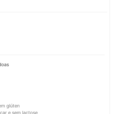
doas
em glúten
car e sem lactose