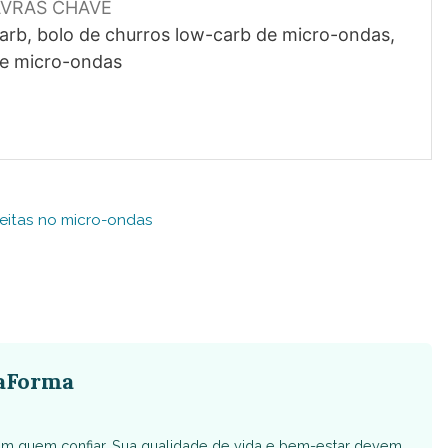
AVRAS CHAVE
carb, bolo de churros low-carb de micro-ondas,
de micro-ondas
eitas no micro-ondas
aForma
m quem confiar. Sua qualidade de vida e bem-estar devem