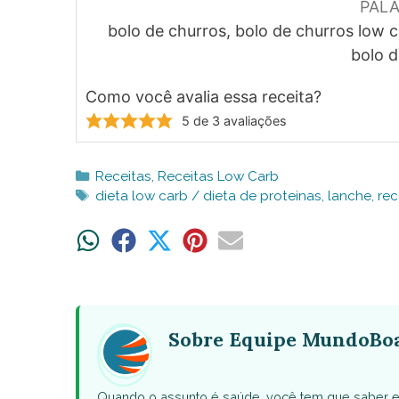
PAL
bolo de churros, bolo de churros low 
bolo 
Como você avalia essa receita?
5
de
3
avaliações
Categorias
Receitas
,
Receitas Low Carb
Tags
dieta low carb / dieta de proteinas
,
lanche
,
rec
Share
Share
Share
Share
Share
on
on
on
on
on
WhatsApp
Facebook
X
Pinterest
Email
(Twitter)
Sobre Equipe MundoBo
Quando o assunto é saúde, você tem que saber e