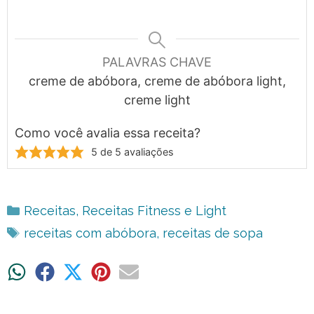
PALAVRAS CHAVE
creme de abóbora, creme de abóbora light,
creme light
Como você avalia essa receita?
5
de
5
avaliações
Categorias
Receitas
,
Receitas Fitness e Light
Tags
receitas com abóbora
,
receitas de sopa
Share
Share
Share
Share
Share
on
on
on
on
on
WhatsApp
Facebook
X
Pinterest
Email