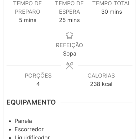
TEMPO DE
TEMPO DE
TEMPO TOTAL
minutes
PREPARO
ESPERA
30
mins
minutes
minutes
5
mins
25
mins
REFEIÇÃO
Sopa
PORÇÕES
CALORIAS
4
238
kcal
EQUIPAMENTO
Panela
Escorredor
Liquidificador