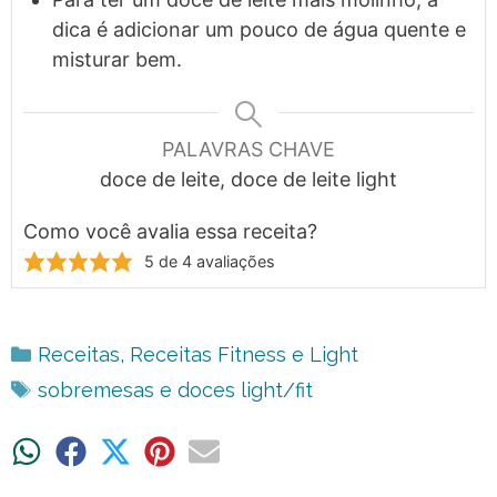
dica é adicionar um pouco de água quente e
misturar bem.
PALAVRAS CHAVE
doce de leite, doce de leite light
Como você avalia essa receita?
5
de
4
avaliações
Categorias
Receitas
,
Receitas Fitness e Light
Tags
sobremesas e doces light/fit
Share
Share
Share
Share
Share
on
on
on
on
on