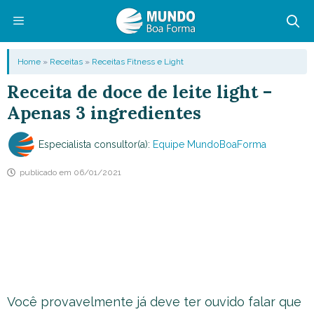
Pular
para
o
Menu
Home
»
Receitas
»
Receitas Fitness e Light
conteúdo
Receita de doce de leite light –
Apenas 3 ingredientes
Especialista consultor(a):
Equipe MundoBoaForma
publicado em
06/01/2021
Você provavelmente já deve ter ouvido falar que