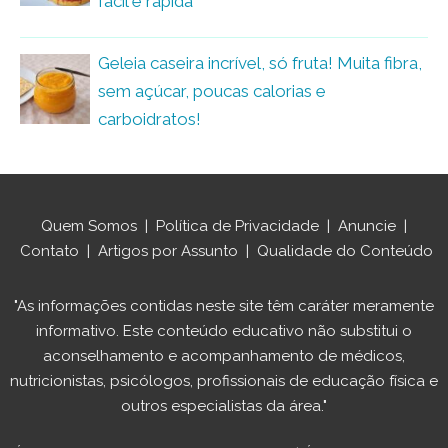
fácil e rápida
Geleia caseira incrível, só fruta! Muita fibra,
sem açúcar, poucas calorias e
carboidratos!
Quem Somos
|
Política de Privacidade
|
Anuncie
|
Contato
|
Artigos por Assunto
|
Qualidade do Conteúdo
"As informações contidas neste site têm caráter meramente
informativo. Este conteúdo educativo não substitui o
aconselhamento e acompanhamento de médicos,
nutricionistas, psicólogos, profissionais de educação física e
outros especialistas da área."