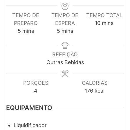
TEMPO DE
TEMPO DE
TEMPO TOTAL
minutes
PREPARO
ESPERA
10
mins
minutes
minutes
5
mins
5
mins
REFEIÇÃO
Outras Bebidas
PORÇÕES
CALORIAS
4
176
kcal
EQUIPAMENTO
Liquidificador