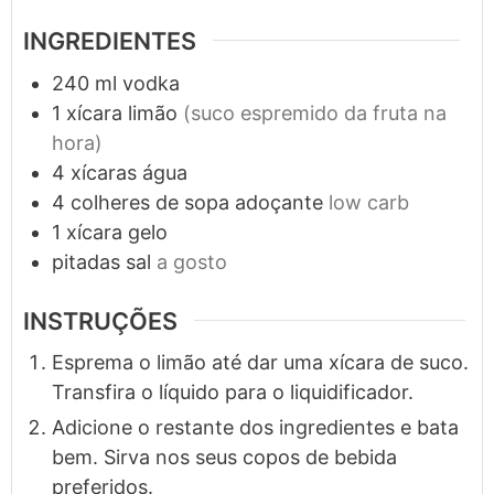
INGREDIENTES
240
ml
vodka
1
xícara
limão
(suco espremido da fruta na
hora)
4
xícaras
água
4
colheres de sopa
adoçante
low carb
1
xícara
gelo
pitadas
sal
a gosto
INSTRUÇÕES
Esprema o limão até dar uma xícara de suco.
Transfira o líquido para o liquidificador.
Adicione o restante dos ingredientes e bata
bem. Sirva nos seus copos de bebida
preferidos.