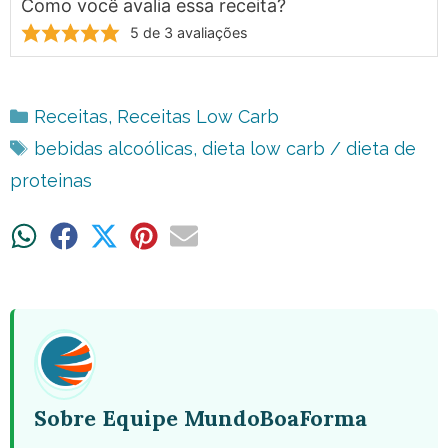
Como você avalia essa receita?
5
de
3
avaliações
Categorias
Receitas
,
Receitas Low Carb
Tags
bebidas alcoólicas
,
dieta low carb / dieta de
proteinas
Share
Share
Share
Share
Share
on
on
on
on
on
WhatsApp
Facebook
X
Pinterest
Email
(Twitter)
Sobre Equipe MundoBoaForma