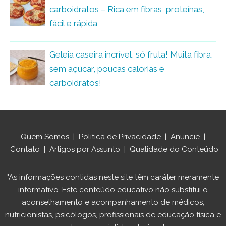
carboidratos – Rica em fibras, proteínas,
fácil e rápida
Geleia caseira incrível, só fruta! Muita fibra,
sem açúcar, poucas calorias e
carboidratos!
Quem Somos
|
Política de Privacidade
|
Anuncie
|
Contato
|
Artigos por Assunto
|
Qualidade do Conteúdo
"As informações contidas neste site têm caráter meramente
informativo. Este conteúdo educativo não substitui o
aconselhamento e acompanhamento de médicos,
nutricionistas, psicólogos, profissionais de educação física e