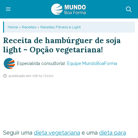
Pular
para
o
Menu
Home
»
Receitas
»
Receitas Fitness e Light
conteúdo
Receita de hambúrguer de soja
light – Opção vegetariana!
Especialista consultor(a):
Equipe MundoBoaForma
publicado em
06/11/2020
Seguir uma
dieta vegetariana
e uma
dieta para