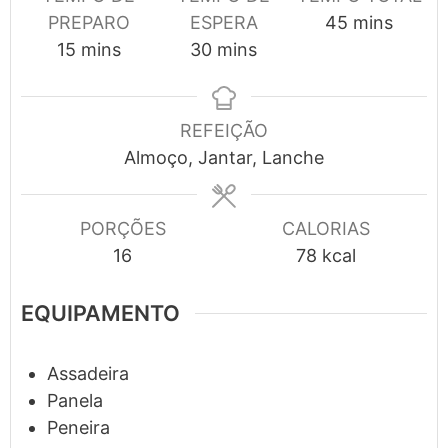
minutes
PREPARO
ESPERA
45
mins
minutes
minutes
15
mins
30
mins
REFEIÇÃO
Almoço, Jantar, Lanche
PORÇÕES
CALORIAS
16
78
kcal
EQUIPAMENTO
Assadeira
Panela
Peneira