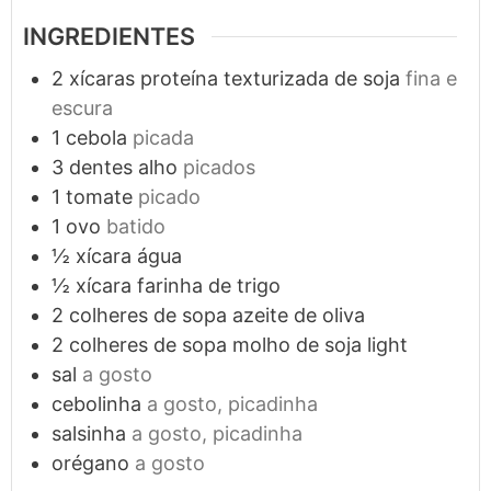
INGREDIENTES
2
xícaras
proteína texturizada de soja
fina e
escura
1
cebola
picada
3
dentes
alho
picados
1
tomate
picado
1
ovo
batido
½
xícara
água
½
xícara
farinha de trigo
2
colheres de sopa
azeite de oliva
2
colheres de sopa
molho de soja light
sal
a gosto
cebolinha
a gosto, picadinha
salsinha
a gosto, picadinha
orégano
a gosto