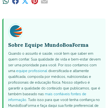
Share
Share
Share
Share
Share
on
on
on
on
on
WhatsApp
Facebook
X
Pinterest
Email
(Twitter)
Sobre Equipe MundoBoaForma
Quando o assunto é saúde, você tem que saber em
quem confiar. Sua qualidade de vida e bem-estar devem
ser uma prioridade para você. Por isso contamos com
uma
equipe profissional
diversificada e altamente
qualificada, composta por médicos, nutricionistas e
profissionais de educação física. Nosso objetivo é
garantir a qualidade do conteúdo que publicamos, que é
também baseado nas
mais confiáveis fontes de
informação
. Tudo isso para que você tenha confiança no
MundoBoaForma e faça daqui sua fonte preferencial de