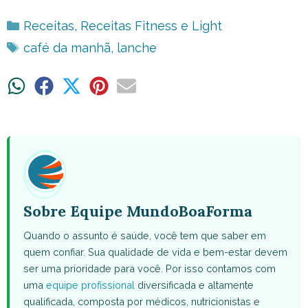
Categorias
Receitas
,
Receitas Fitness e Light
Tags
café da manhã
,
lanche
Share
Share
Share
Share
Share
on
on
on
on
on
WhatsApp
Facebook
X
Pinterest
Email
(Twitter)
Sobre Equipe MundoBoaForma
Quando o assunto é saúde, você tem que saber em
quem confiar. Sua qualidade de vida e bem-estar devem
ser uma prioridade para você. Por isso contamos com
uma
equipe profissional
diversificada e altamente
qualificada, composta por médicos, nutricionistas e