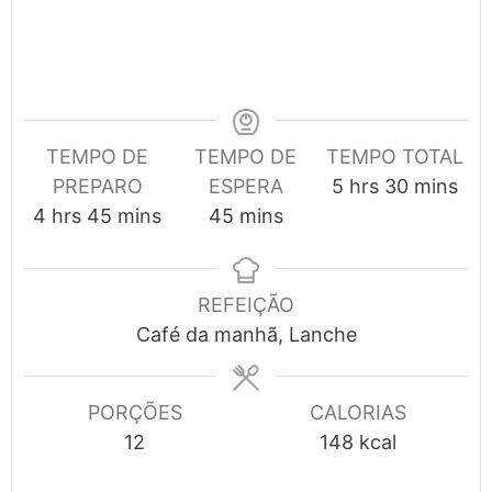
TEMPO DE
TEMPO DE
TEMPO TOTAL
hours
minutes
PREPARO
ESPERA
5
hrs
30
mins
hours
minutes
minutes
4
hrs
45
mins
45
mins
REFEIÇÃO
Café da manhã, Lanche
PORÇÕES
CALORIAS
12
148
kcal