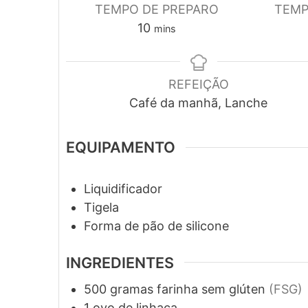
TEMPO DE PREPARO
TEMP
minutes
10
mins
REFEIÇÃO
Café da manhã, Lanche
EQUIPAMENTO
Liquidificador
Tigela
Forma de pão
de silicone
INGREDIENTES
500
gramas
farinha sem glúten
(FSG)
1
ovo de linhaça