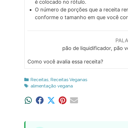
é colocado no rótulo.
O número de porções que a receita ren
conforme o tamanho em que você corta
PAL
pão de liquidificador, pão 
Como você avalia essa receita?
Categorias
Receitas
,
Receitas Veganas
Tags
alimentação vegana
Share
Share
Share
Share
Share
on
on
on
on
on
WhatsApp
Facebook
X
Pinterest
Email
(Twitter)