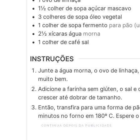
1½
colher de sopa
açúcar mascavo
3
colheres de sopa
óleo vegetal
1
colher de sopa
fermento
para pão (
2½
xícaras
água
morna
1
colher de café
sal
INSTRUÇÕES
Junte a água morna, o ovo de linhaça, 
muito bem.
Adicione a farinha sem glúten, o sal 
crescer até dobrar de tamanho.
Então, transfira para uma forma de pão 
minutos no forno em 180º C. Espere o 
CONTINUA DEPOIS DA PUBLICIDADE