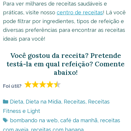
Para ver milhares de receitas saudáveis e
práticas, visite nosso
centro de receitas
! Lá você
pode filtrar por ingredientes, tipos de refeição e
diversas preferências para encontrar as receitas
ideais para você!
Você gostou da receita? Pretende
testá-la em qual refeição? Comente
abaixo!
Foi útil?
Categorias
Dieta
,
Dieta na Mídia
,
Receitas
,
Receitas
Fitness e Light
Tags
bombando na web
,
café da manhã
,
receitas
com aveia
,
receitas com banana