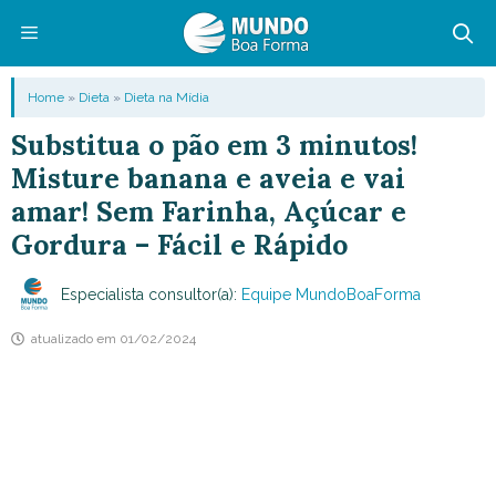
Pular
para
o
Menu
Home
»
Dieta
»
Dieta na Mídia
conteúdo
Substitua o pão em 3 minutos!
Misture banana e aveia e vai
amar! Sem Farinha, Açúcar e
Gordura – Fácil e Rápido
Especialista consultor(a):
Equipe MundoBoaForma
atualizado em
01/02/2024