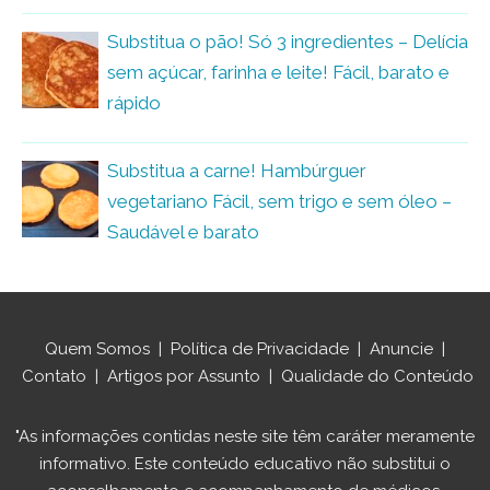
Substitua o pão! Só 3 ingredientes – Delícia
sem açúcar, farinha e leite! Fácil, barato e
rápido
Substitua a carne! Hambúrguer
vegetariano Fácil, sem trigo e sem óleo –
Saudável e barato
Quem Somos
|
Política de Privacidade
|
Anuncie
|
Contato
|
Artigos por Assunto
|
Qualidade do Conteúdo
"As informações contidas neste site têm caráter meramente
informativo. Este conteúdo educativo não substitui o