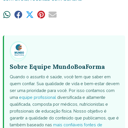
Share
Share
Share
Share
Share
on
on
on
on
on
WhatsApp
Facebook
X
Pinterest
Email
(Twitter)
Sobre Equipe MundoBoaForma
Quando o assunto é saúde, você tem que saber em
quem confiar. Sua qualidade de vida e bem-estar devem
ser uma prioridade para você. Por isso contamos com
uma
equipe profissional
diversificada e altamente
qualificada, composta por médicos, nutricionistas e
profissionais de educação física. Nosso objetivo é
garantir a qualidade do conteúdo que publicamos, que é
também baseado nas
mais confiáveis fontes de