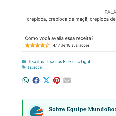
PAL
crepioca, crepioca de maçã, crepioca d
Como você avalia essa receita?
4,17
de
18
avaliações
Categorias
Receitas
,
Receitas Fitness e Light
Tags
tapioca
Share
Share
Share
Share
Share
on
on
on
on
on
WhatsApp
Facebook
X
Pinterest
Email
(Twitter)
Sobre Equipe MundoBo