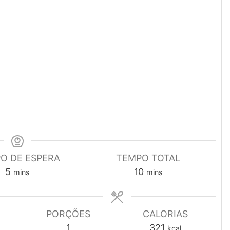
O DE ESPERA
TEMPO TOTAL
minutes
minutes
5
10
mins
mins
PORÇÕES
CALORIAS
1
321
kcal