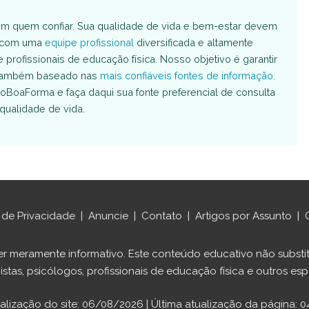
m quem confiar. Sua qualidade de vida e bem-estar devem
s com uma
equipe profissional
diversificada e altamente
e profissionais de educação física. Nosso objetivo é garantir
é também baseado nas
mais confiáveis fontes de informação
.
oBoaForma e faça daqui sua fonte preferencial de consulta
qualidade de vida.
a de Privacidade
|
Anuncie
|
Contato
|
Artigos por Assunto
|
ráter meramente informativo. Este conteúdo educativo não sub
istas, psicólogos, profissionais de educação física e outros espe
ualização do site: 06/08/2026 | Última atualização da página: 