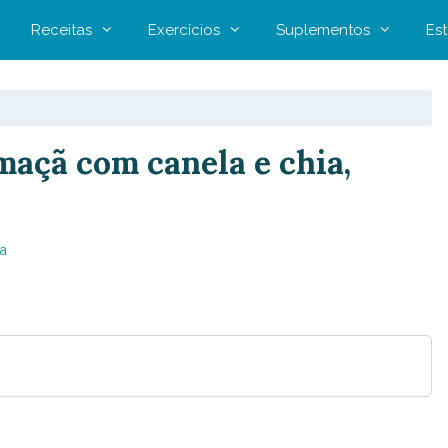
Receitas
Exercícios
Suplementos
Est
maçã com canela e chia,
a