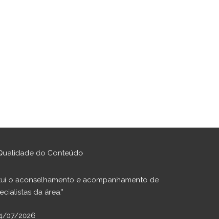
Qualidade do Conteúdo
stitui o aconselhamento e acompanhamento de
cialistas da área."
04/07/2026