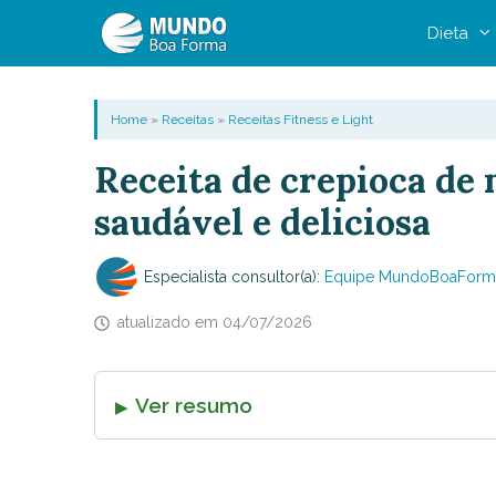
Pular
Dieta
para
o
conteúdo
Home
»
Receitas
»
Receitas Fitness e Light
Receita de crepioca de 
saudável e deliciosa
Especialista consultor(a):
Equipe MundoBoaForm
atualizado em
04/07/2026
Ver resumo