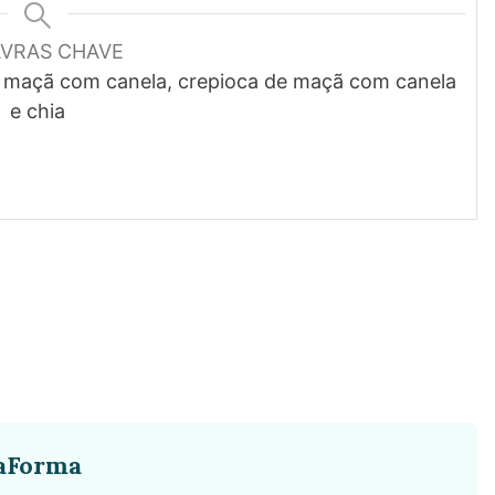
AVRAS CHAVE
e maçã com canela, crepioca de maçã com canela
e chia
aForma