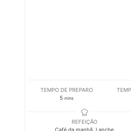
TEMPO DE PREPARO
TEMP
minutes
5
mins
REFEIÇÃO
Café da manhã, Lanche