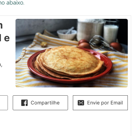
o abaixo.
m
 e
,
Compartilhe
Envie por Email