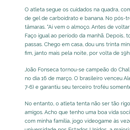
O atleta segue os cuidados na quadra, co
de gel de carboidrato e banana. No pós-t
tâmaras. “Aí vem o almoço. Antes de voltar
Faço igual ao período da manhã. Depois,
passas. Chego em casa, dou uns trinta min
fim, janto mais pela noite, por volta de 19h
João Fonseca tornou-se campeão do Chall
no dia 16 de março. O brasileiro venceu Ale
7-6) e garantiu seu terceiro troféu soment
No entanto, o atleta tenta não ser tão rig
amigos. Acho que tenho uma boa vida social
com minha família, jogo videogame às ve
universidade nos Estados Unidos, a maiori