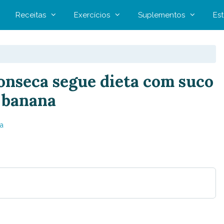
Receitas
Exercícios
Suplementos
Est
onseca segue dieta com suco
e banana
a