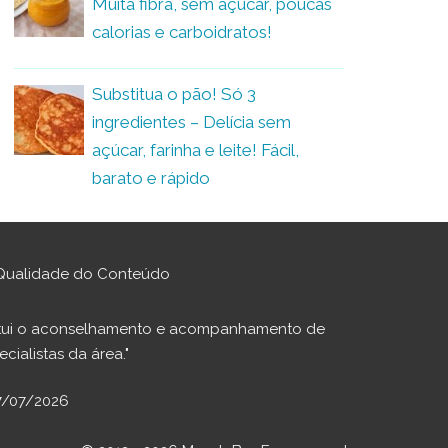
Muita fibra, sem açúcar, poucas
calorias e carboidratos!
Substitua o pão! Só 3
ingredientes – Delícia sem
açúcar, farinha e leite! Fácil,
barato e rápido
Qualidade do Conteúdo
stitui o aconselhamento e acompanhamento de
cialistas da área."
17/07/2026