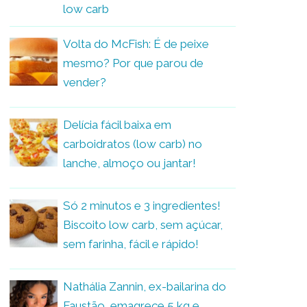
low carb
Volta do McFish: É de peixe
mesmo? Por que parou de
vender?
Delícia fácil baixa em
carboidratos (low carb) no
lanche, almoço ou jantar!
Só 2 minutos e 3 ingredientes!
Biscoito low carb, sem açúcar,
sem farinha, fácil e rápido!
Nathália Zannin, ex-bailarina do
Faustão, emagrece 5 kg e