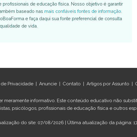
e profissionais de educação física. Nosso objetivo é garantir
é também baseado nas
mais confiáveis fontes de informação
.
oBoaForma e faça daqui sua fonte preferencial de consulta
qualidade de vida.
a de Privacidade
|
Anuncie
|
Contato
|
Artigos por Assunto
|
ráter meramente informativo. Este conteúdo educativo não sub
istas, psicólogos, profissionais de educação física e outros espe
ualização do site: 07/08/2026 | Última atualização da página: 