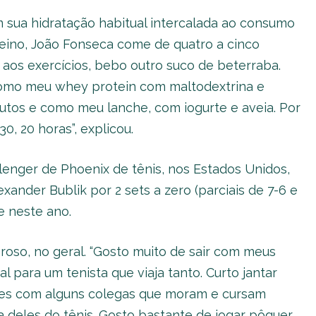
m sua hidratação habitual intercalada ao consumo
reino, João Fonseca come de quatro a cinco
 aos exercícios, bebo outro suco de beterraba.
 tomo meu whey protein com maltodextrina e
utos e como meu lanche, com iogurte e aveia. Por
30, 20 horas”, explicou.
enger de Phoenix de tênis, nos Estados Unidos,
xander Bublik por 2 sets a zero (parciais de 7-6 e
e neste ano.
oroso, no geral. “Gosto muito de sair com meus
 para um tenista que viaja tanto. Curto jantar
zes com alguns colegas que moram e cursam
a deles do tênis. Gosto bastante de jogar pôquer