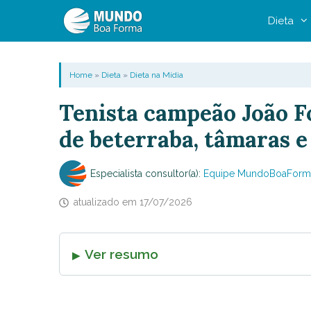
Pular
Dieta
para
o
conteúdo
Home
»
Dieta
»
Dieta na Mídia
Tenista campeão João F
de beterraba, tâmaras 
Especialista consultor(a):
Equipe MundoBoaForm
atualizado em
17/07/2026
Ver resumo