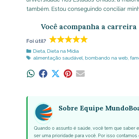
também. Estou conseguindo conciliar minh
Você acompanha a carreira 
Foi útil?
Categorias
Dieta
,
Dieta na Mídia
Tags
alimentação saudável
,
bombando na web
,
fam
Share
Share
Share
Share
Share
on
on
on
on
on
WhatsApp
Facebook
X
Pinterest
Email
(Twitter)
Sobre Equipe MundoBo
Quando o assunto é saúde, você tem que saber e
ser uma prioridade para você. Por isso contamo