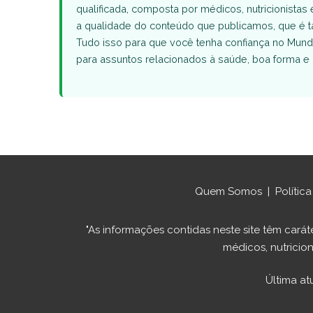
qualificada, composta por médicos, nutricionistas 
a qualidade do conteúdo que publicamos, que 
Tudo isso para que você tenha confiança no Mund
para assuntos relacionados à saúde, boa forma e 
Quem Somos
|
Polític
"As informações contidas neste site têm ca
médicos, nutricion
Última at