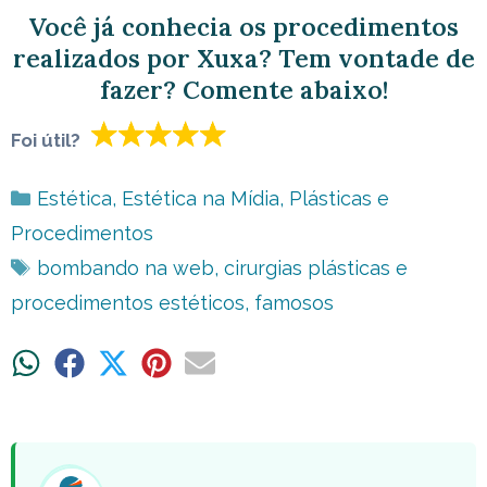
Você já conhecia os procedimentos
realizados por Xuxa? Tem vontade de
fazer? Comente abaixo!
Foi útil?
Categorias
Estética
,
Estética na Mídia
,
Plásticas e
Procedimentos
Tags
bombando na web
,
cirurgias plásticas e
procedimentos estéticos
,
famosos
Share
Share
Share
Share
Share
on
on
on
on
on
WhatsApp
Facebook
X
Pinterest
Email
(Twitter)