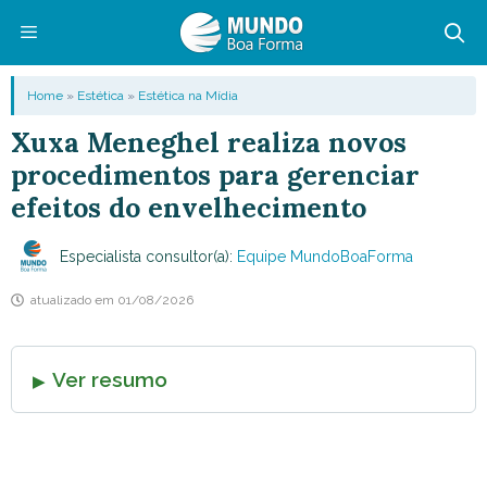
Pular
para
o
Menu
Home
»
Estética
»
Estética na Mídia
conteúdo
Xuxa Meneghel realiza novos
procedimentos para gerenciar
efeitos do envelhecimento
Especialista consultor(a):
Equipe MundoBoaForma
atualizado em
01/08/2026
Ver resumo