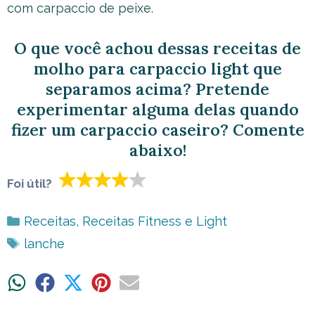
com carpaccio de peixe.
O que você achou dessas receitas de
molho para carpaccio light que
separamos acima? Pretende
experimentar alguma delas quando
fizer um carpaccio caseiro? Comente
abaixo!
Foi útil?
Categorias
Receitas
,
Receitas Fitness e Light
Tags
lanche
Share
Share
Share
Share
Share
on
on
on
on
on