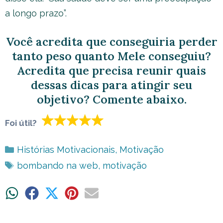
a longo prazo”.
Você acredita que conseguiria perder
tanto peso quanto Mele conseguiu?
Acredita que precisa reunir quais
dessas dicas para atingir seu
objetivo? Comente abaixo.
Foi útil?
Categorias
Histórias Motivacionais
,
Motivação
Tags
bombando na web
,
motivação
Share
Share
Share
Share
Share
on
on
on
on
on
WhatsApp
Facebook
X
Pinterest
Email