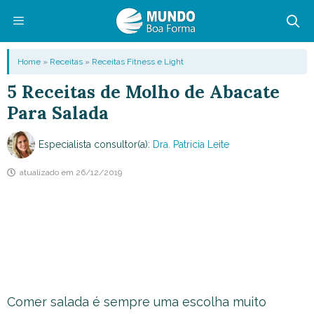
Pular
para
o
Menu
Home
»
Receitas
»
Receitas Fitness e Light
conteúdo
5 Receitas de Molho de Abacate
Para Salada
Especialista consultor(a):
Dra. Patricia Leite
atualizado em
26/12/2019
Comer salada é sempre uma escolha muito