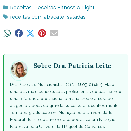
Categorias
Receitas
,
Receitas Fitness e Light
Tags
receitas com abacate
,
saladas
Share
Share
Share
Share
Share
on
on
on
on
on
WhatsApp
Facebook
X
Pinterest
Email
(Twitter)
Sobre Dra. Patricia Leite
Dra. Patricia é Nutricionista - CRN-RJ 0510146-5. Ela é
uma das mais conceituadas profissionais do país, sendo
uma referência profissional em sua área e autora de
artigos e vídeos de grande sucesso e reconhecimento.
Tem pós-graduação em Nutrição pela Universidade
Federal do Rio de Janeiro, é especialista em Nutrição
Esportiva pela Universidad Miguel de Cervantes