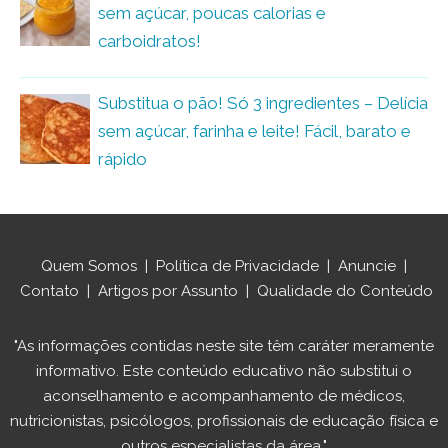
sem açúcar, poucas calorias e
carboidratos!
Substitua o pão! Só 3 ingredientes – Delícia
sem açúcar, farinha e leite! Fácil, barato e
rápido
Quem Somos
|
Política de Privacidade
|
Anuncie
|
Contato
|
Artigos por Assunto
|
Qualidade do Conteúdo
"As informações contidas neste site têm caráter meramente
informativo. Este conteúdo educativo não substitui o
aconselhamento e acompanhamento de médicos,
nutricionistas, psicólogos, profissionais de educação física e
outros especialistas da área."