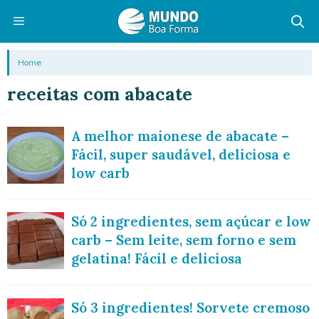
Pular
para
o
Menu
Home
conteúdo
receitas com abacate
A melhor maionese de abacate –
Fácil, super saudável, deliciosa e
low carb
Só 2 ingredientes, sem açúcar e low
carb – Sem leite, sem forno e sem
gelatina! Fácil e deliciosa
Só 3 ingredientes! Sorvete cremoso