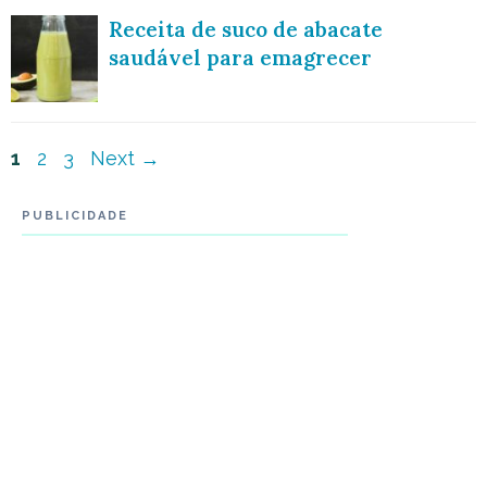
Receita de suco de abacate
saudável para emagrecer
Navegação
Page
Page
Page
1
2
3
Next
→
de
PUBLICIDADE
post