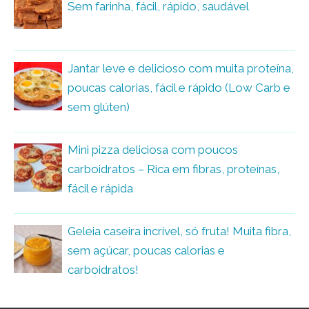
Sem farinha, fácil, rápido, saudável
Jantar leve e delicioso com muita proteína,
poucas calorias, fácil e rápido (Low Carb e
sem glúten)
Mini pizza deliciosa com poucos
carboidratos – Rica em fibras, proteínas,
fácil e rápida
Geleia caseira incrível, só fruta! Muita fibra,
sem açúcar, poucas calorias e
carboidratos!