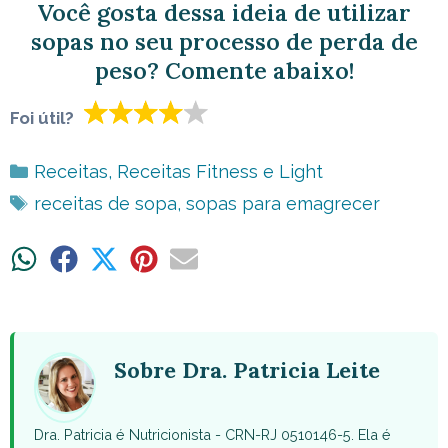
Você gosta dessa ideia de utilizar
sopas no seu processo de perda de
peso? Comente abaixo!
Foi útil?
Categorias
Receitas
,
Receitas Fitness e Light
Tags
receitas de sopa
,
sopas para emagrecer
Share
Share
Share
Share
Share
on
on
on
on
on
WhatsApp
Facebook
X
Pinterest
Email
(Twitter)
Sobre Dra. Patricia Leite
Dra. Patricia é Nutricionista - CRN-RJ 0510146-5. Ela é