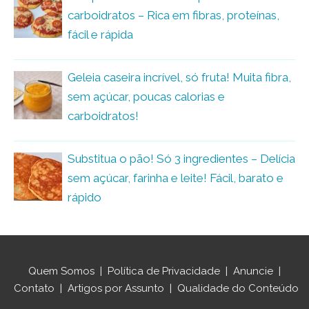
carboidratos – Rica em fibras, proteínas,
fácil e rápida
Geleia caseira incrível, só fruta! Muita fibra,
sem açúcar, poucas calorias e
carboidratos!
Substitua o pão! Só 3 ingredientes – Delícia
sem açúcar, farinha e leite! Fácil, barato e
rápido
Quem Somos
|
Política de Privacidade
|
Anuncie
|
Contato
|
Artigos por Assunto
|
Qualidade do Conteúdo