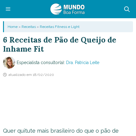
Pular
para
o
Menu
Home
»
Receitas
»
Receitas Fitness e Light
conteúdo
6 Receitas de Pão de Queijo de
Inhame Fit
Especialista consultor(a):
Dra. Patricia Leite
atualizado em
18/02/2020
Quer quitute mais brasileiro do que o pão de