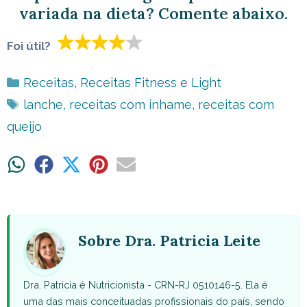
variada na dieta? Comente abaixo.
Foi útil?
Categorias
Receitas
,
Receitas Fitness e Light
Tags
lanche
,
receitas com inhame
,
receitas com
queijo
Share
Share
Share
Share
Share
on
on
on
on
on
WhatsApp
Facebook
X
Pinterest
Email
(Twitter)
Sobre Dra. Patricia Leite
Dra. Patricia é Nutricionista - CRN-RJ 0510146-5. Ela é
uma das mais conceituadas profissionais do país, sendo